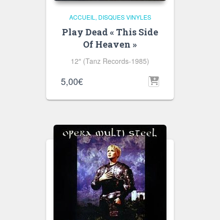
ACCUEIL
DISQUES VINYLES
Play Dead « This Side
Of Heaven »
12″ (Tanz Records-1985)
5,00
€