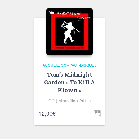
ACCUEIL
COMPACT-DISQUES
Tom’s Midnight
Garden « To Kill A
Klown »
CD (Infrastition-2011)
12,00
€