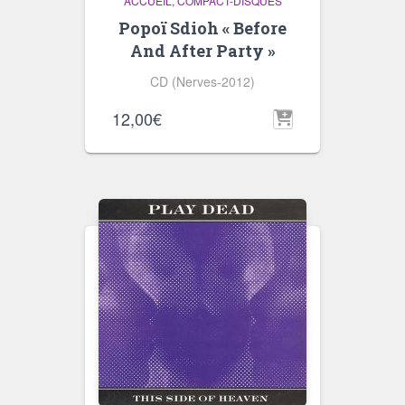
ACCUEIL
COMPACT-DISQUES
Popoï Sdioh « Before
And After Party »
CD (Nerves-2012)
12,00
€