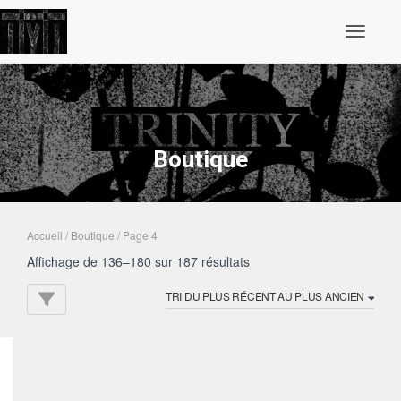
Ouvrir/fe
Boutique
Accueil
/
Boutique
/ Page 4
Trié
Affichage de 136–180 sur 187 résultats
du
plus
récent
au
plus
ancien