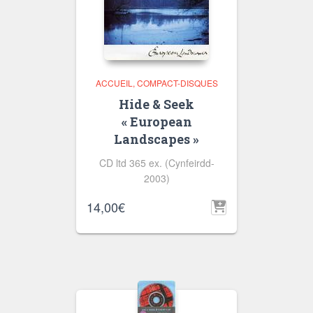
ACCUEIL
COMPACT-DISQUES
Hide & Seek
« European
Landscapes »
CD ltd 365 ex. (Cynfeirdd-
2003)
14,00
€