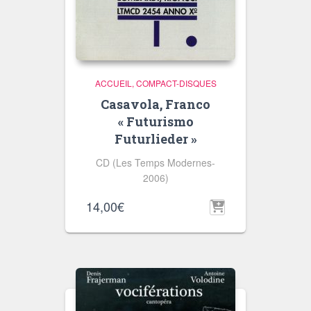
ACCUEIL
COMPACT-DISQUES
Casavola, Franco
« Futurismo
Futurlieder »
CD (Les Temps Modernes-
2006)
14,00
€