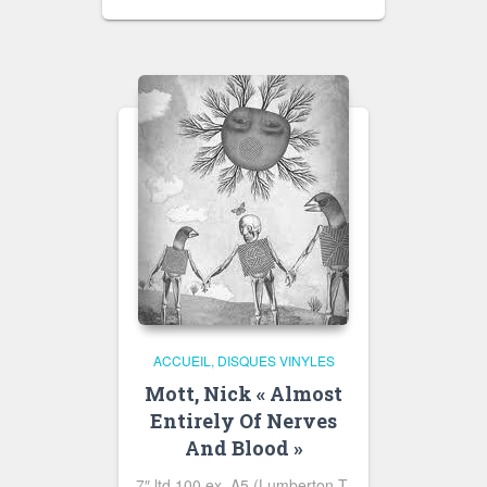
ACCUEIL
DISQUES VINYLES
Mott, Nick « Almost
Entirely Of Nerves
And Blood »
7″ ltd 100 ex. A5 (Lumberton T.