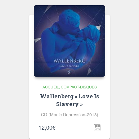
ACCUEIL
COMPACT-DISQUES
Wallenberg « Love Is
Slavery »
CD (Manic Depression-2013)
12,00
€