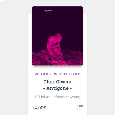
ACCUEIL
COMPACT-DISQUES
Clair Obscur
« Antigone »
CD ltd A5 (Infrastition-2008)
14,00
€