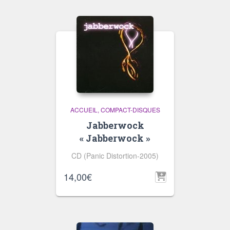
ACCUEIL
COMPACT-DISQUES
Jabberwock
« Jabberwock »
CD (Panic Distortion-2005)
14,00
€