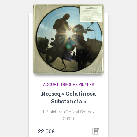
ACCUEIL
DISQUES VINYLES
Norscq « Gelatinosa
Substancia »
LP picture (Optical Sound-
2009)
22,00
€