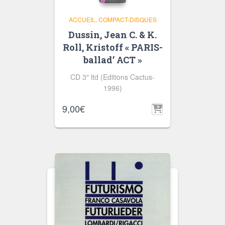
ACCUEIL
COMPACT-DISQUES
Dussin, Jean C. & K.
Roll, Kristoff « PARIS-
ballad’ ACT »
CD 3″ ltd (Editions Cactus-
1996)
9,00
€