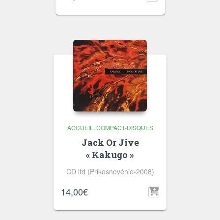
ACCUEIL
COMPACT-DISQUES
Jack Or Jive
« Kakugo »
CD ltd (Prikosnovénie-2008)
14,00
€