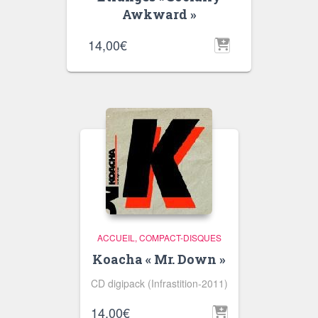
Awkward »
14,00
€
ACCUEIL
COMPACT-DISQUES
Koacha « Mr. Down »
CD digipack (Infrastition-2011)
14,00
€