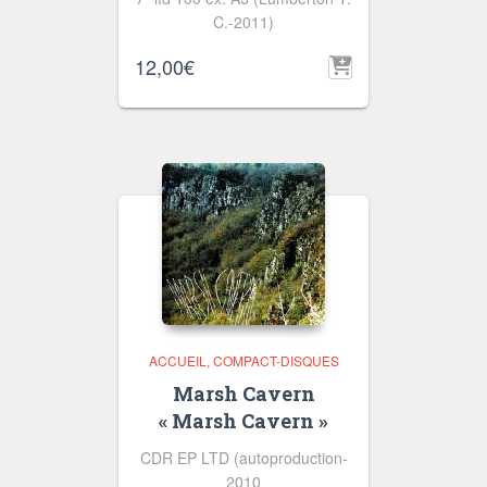
C.-2011)
12,00
€
ACCUEIL
COMPACT-DISQUES
Marsh Cavern
« Marsh Cavern »
CDR EP LTD (autoproduction-
2010