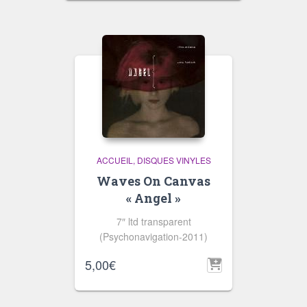
ACCUEIL
DISQUES VINYLES
Waves On Canvas
« Angel »
7″ ltd transparent
(Psychonavigation-2011)
5,00
€