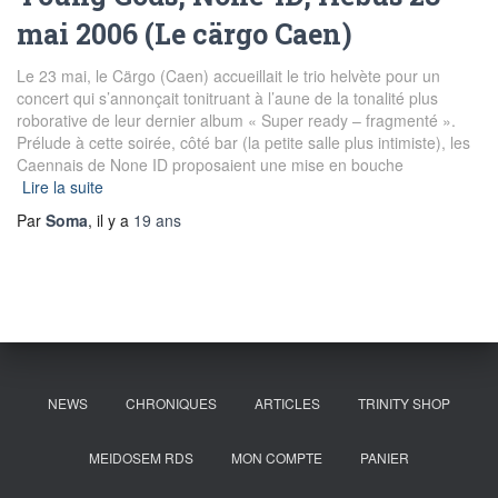
mai 2006 (Le cärgo Caen)
Le 23 mai, le Cärgo (Caen) accueillait le trio helvète pour un
concert qui s’annonçait tonitruant à l’aune de la tonalité plus
roborative de leur dernier album « Super ready – fragmenté ».
Prélude à cette soirée, côté bar (la petite salle plus intimiste), les
Caennais de None ID proposaient une mise en bouche
Lire la suite
Par
Soma
, il y a
19 ans
NEWS
CHRONIQUES
ARTICLES
TRINITY SHOP
MEIDOSEM RDS
MON COMPTE
PANIER