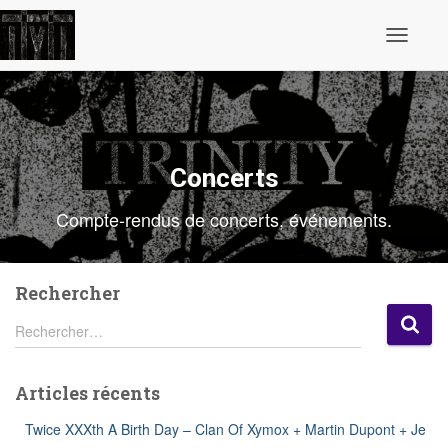
Ouvrir/fe
la
navigatio
Concerts
Compte-rendus de concerts, événements.
Rechercher
R
Rechercher…
e
c
h
Articles récents
e
r
Twice XXXth A Birth Day – Clan Of Xymox + Martin Dupont + Je
c