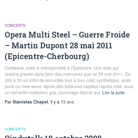
CONCERTS
Opera Multi Steel – Guerre Froide
– Martin Dupont 28 mai 2011
(Epicentre-Cherbourg)
Coldwave, culte & intemporalité à l’Epicentre. Une date qui
restera gravée dans bien des mémoires que ce 28 mai 2011. De
20h à 3h un infini de sonorités tour à tour cold, synthétique, post-
punk ou new-wave. Après des balances rapides l’après-midi, sous
un ciel enfin redevenu gris, hommage discret aux
Lire la suite
Par
Stanislas Chapel
, il y a
15 ans
CONCERTS