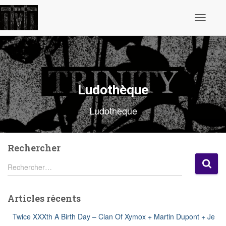
Ouvrir/fe
la
navigatio
Ludothèque
Ludothèque
Rechercher
R
Rechercher…
e
c
h
Articles récents
e
r
Twice XXXth A Birth Day – Clan Of Xymox + Martin Dupont + Je
c