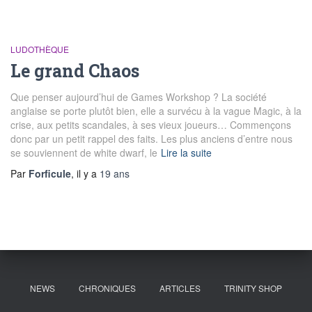
LUDOTHÈQUE
Le grand Chaos
Que penser aujourd’hui de Games Workshop ? La société
anglaise se porte plutôt bien, elle a survécu à la vague Magic, à la
crise, aux petits scandales, à ses vieux joueurs… Commençons
donc par un petit rappel des faits. Les plus anciens d’entre nous
se souviennent de white dwarf, le
Lire la suite
Par
Forficule
, il y a
19 ans
NEWS
CHRONIQUES
ARTICLES
TRINITY SHOP