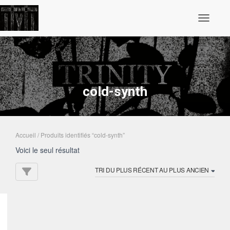
Ouvrir/fe
cold-synth
Accueil
/ Produits identifiés “cold-synth”
Voici le seul résultat