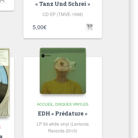
« Tanz Und Schrei »
CD EP (TMVE-1998)
5,00
€
ACCUEIL
DISQUES VINYLES
EDH « Prédature »
LP ltd white vinyl (Lentonia
S
Records-2010)
a