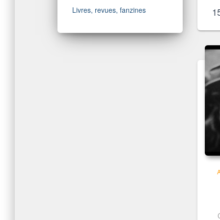
Livres, revues, fanzines
1
: