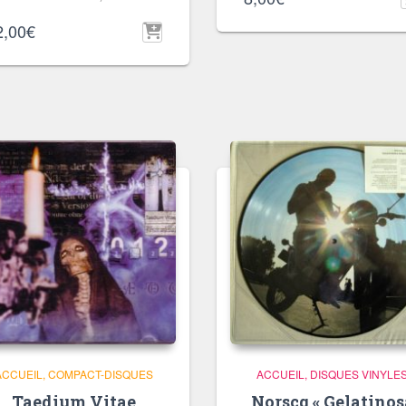
2,00
€
ACCUEIL
COMPACT-DISQUES
ACCUEIL
DISQUES VINYLE
Taedium Vitae
Norscq « Gelatinos