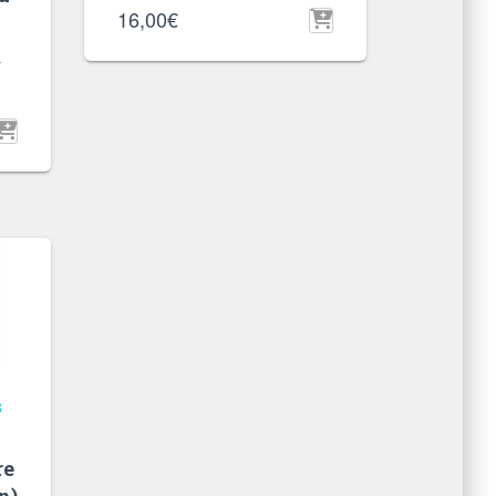
16,00
€
-
S
re