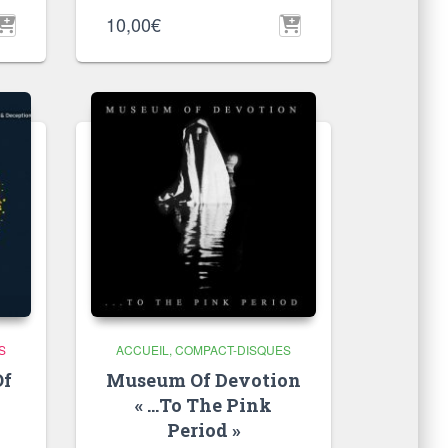
10,00
€
S
ACCUEIL
COMPACT-DISQUES
Of
Museum Of Devotion
« …To The Pink
Period »