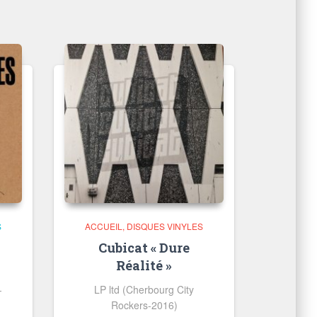
S
ACCUEIL
DISQUES VINYLES
Cubicat « Dure
Réalité »
-
LP ltd (Cherbourg City
Rockers-2016)