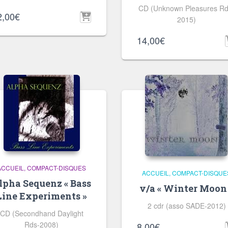
CD (Unknown Pleasures Rd
2,00
€
2015)
14,00
€
ACCUEIL
COMPACT-DISQUES
ACCUEIL
COMPACT-DISQUE
lpha Sequenz « Bass
v/a « Winter Moon
Line Experiments »
2 cdr (asso SADE-2012)
CD (Secondhand Daylight
Rds-2008)
8,00
€