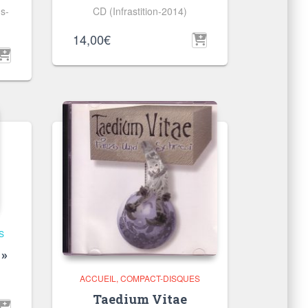
s-
CD (Infrastition-2014)
14,00
€
S
 »
ACCUEIL
COMPACT-DISQUES
Taedium Vitae