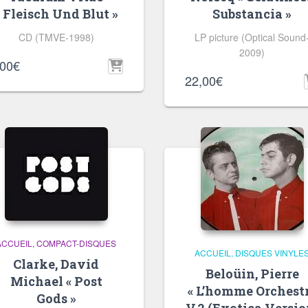
« Fleisch Und Blut »
Substancia »
CD (TMVE-1998)
LP picture (Optical Sound
2009)
,00
€
22,00
€
ACCUEIL
COMPACT-DISQUES
ACCUEIL
DISQUES VINYLE
Clarke, David
Beloüin, Pierre
Michael « Post
« L’homme Orchest
Gods »