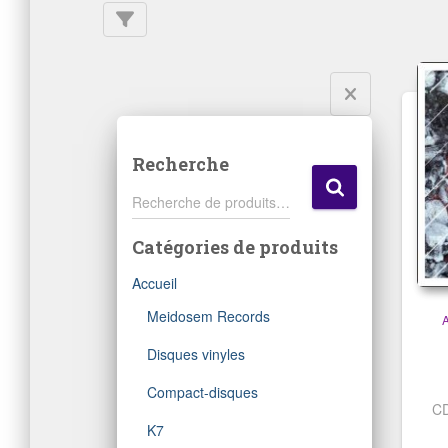
du
plus
récent
au
plus
ancien
Recherche
R
Recherche de produits…
e
c
Catégories de produits
h
e
Accueil
r
c
Meidosem Records
h
e
Disques vinyles
p
Compact-disques
o
CD
u
K7
r