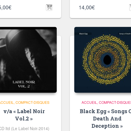
5,00
€
14,00
€
ACCUEIL
COMPACT-DISQUES
ACCUEIL
COMPACT-DISQUE
v/a « Label Noir
Black Egg « Songs 
Vol.2 »
Death And
Deception »
CD ltd (Le Label Noir-2014)