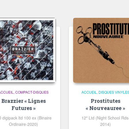
ACCUEIL
COMPACT-DISQUES
ACCUEIL
DISQUES VINYLE
Brazzier « Lignes
Prostitutes
Futures »
« Nouveauree »
 digipack ltd 100 ex (Binaire
12″ Ltd (Night School Rds
Ordinaire-2020)
2014)