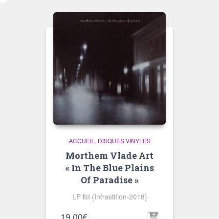
ACCUEIL
DISQUES VINYLES
Morthem Vlade Art
« In The Blue Plains
Of Paradise »
LP ltd (Infrastition-2018)
19,00
€