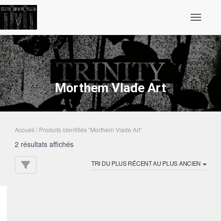
Ouvrir/fe
Morthem Vlade Art
Accueil
/ Produits identifiés “Morthem Vlade Art”
Trié
2 résultats affichés
du
plus
récent
au
plus
ancien