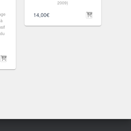
2009)
14,00
€
rage
 à
sif
 du