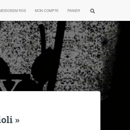
MEIDOSEM RDS
MON COMPTE
PANIER
oli »