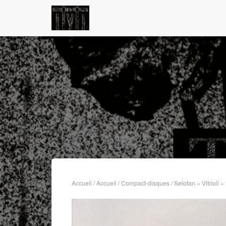
Accueil
/
Accueil
/
Compact-disques
/ Selofan « Vitrioli »