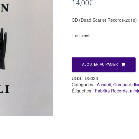
14,00
€
CD (Dead Scarlet Records-2018)
1 en stock
quantité
AJOUTER AU PANIER
de
Selofan
UGS :
DS033
"Vitrioli"
Catégories :
Accueil
,
Compact-dis
Étiquettes :
Fabrika Records
,
mini