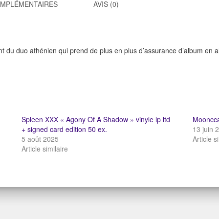
OMPLÉMENTAIRES
AVIS (0)
t du duo athénien qui prend de plus en plus d’assurance d’album en al
Spleen XXX « Agony Of A Shadow » vinyle lp ltd
Moonccat
+ signed card edition 50 ex.
13 juin 
5 août 2025
Article s
Article similaire