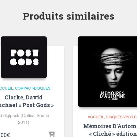
Produits similaires
CCUEIL
COMPACT-DISQUES
Clarke, David
chael « Post Gods »
d digipack (Optical Sound-
ACCUEIL
DISQUES VINYLE
2011)
Mémoires D’Autom
« Cliché » éditio
,00
€