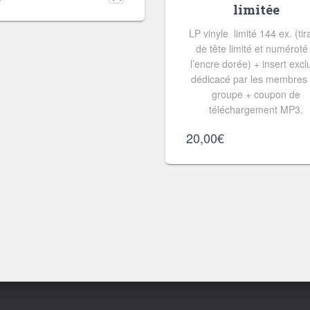
limitée
LP vinyle limité 144 ex. (ti
de tête limité et numéroté
l’encre dorée) + insert exclu
dédicacé par les membres
groupe + coupon de
téléchargement MP3.
20,00
€