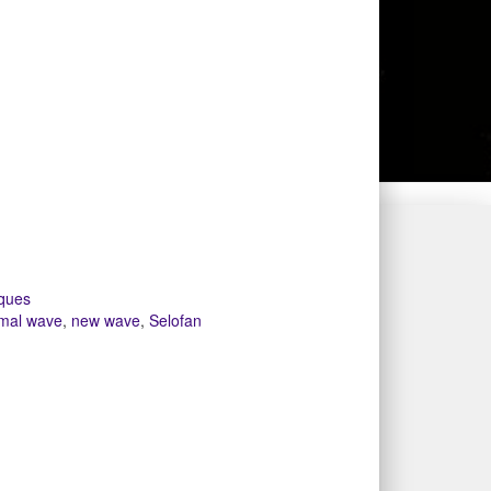
ques
mal wave
,
new wave
,
Selofan