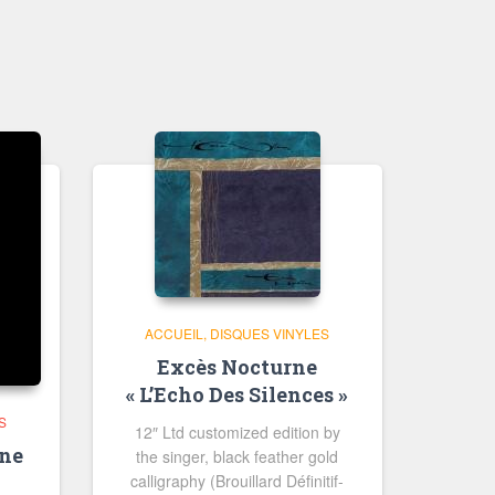
ACCUEIL
DISQUES VINYLES
Excès Nocturne
« L’Echo Des Silences »
S
12″ Ltd customized edition by
ne
the singer, black feather gold
n
calligraphy (Brouillard Définitif-