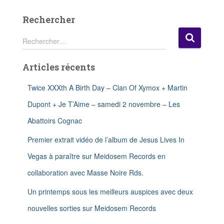
n
Rechercher
R
Rechercher…
e
c
Articles récents
h
e
r
Twice XXXth A Birth Day – Clan Of Xymox + Martin
c
Dupont + Je T’Aime – samedi 2 novembre – Les
h
e
Abattoirs Cognac
r
Premier extrait vidéo de l’album de Jesus Lives In
:
Vegas à paraître sur Meidosem Records en
collaboration avec Masse Noire Rds.
Un printemps sous les meilleurs auspices avec deux
nouvelles sorties sur Meidosem Records