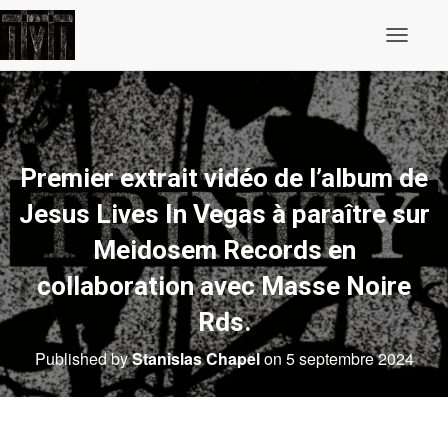
O
u
v
r
i
r
/
f
Premier extrait vidéo de l’album de
e
r
Jesus Lives In Vegas à paraître sur
m
e
Meidosem Records en
r
l
collaboration avec Masse Noire
a
n
Rds.
a
v
i
Published by
Stanislas Chapel
on
5 septembre 2024
g
a
t
i
o