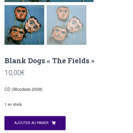
Blank Dogs « The Fields »
10,00
€
CD (Woodsist-2008)
1 en stock
quantité
AJOUTER AU PANIER
de
Blank