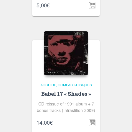
5,00
€
ACCUEIL
COMPACT-DISQUES
Babel 17 « Shades »
CD reissue of 1991 album + 7
bonus tracks (Infrastition-2009)
14,00
€