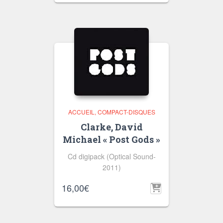
ACCUEIL
COMPACT-DISQUES
Clarke, David
Michael « Post Gods »
Cd digipack (Optical Sound-
2011)
16,00
€