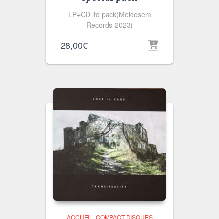
LP+CD ltd pack(Meidosem
Records-2023)
28,00
€
ACCUEIL
COMPACT-DISQUES