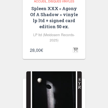
ACCUEIL
DISQUES VINYLES
Spleen XXX « Agony
Of A Shadow » vinyle
lp ltd + signed card
edition 50 ex.
LP ltd (Meidosem Records-
2025)
28,00
€