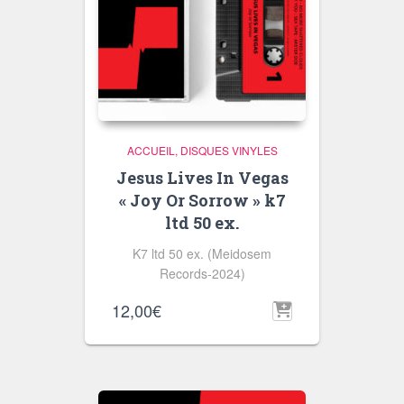
ACCUEIL
DISQUES VINYLES
Jesus Lives In Vegas
« Joy Or Sorrow » k7
ltd 50 ex.
K7 ltd 50 ex. (Meidosem
Records-2024)
12,00
€