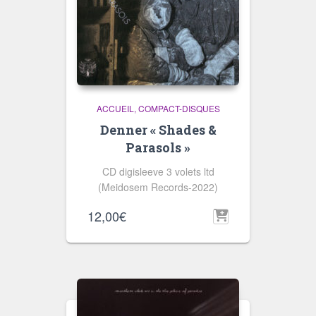
ACCUEIL
COMPACT-DISQUES
Denner « Shades &
Parasols »
CD digisleeve 3 volets ltd
(Meidosem Records-2022)
12,00
€