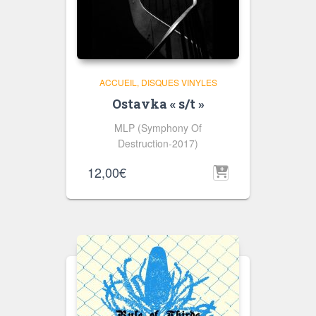
ACCUEIL
DISQUES VINYLES
Ostavka « s/t »
MLP (Symphony Of
Destruction-2017)
12,00
€