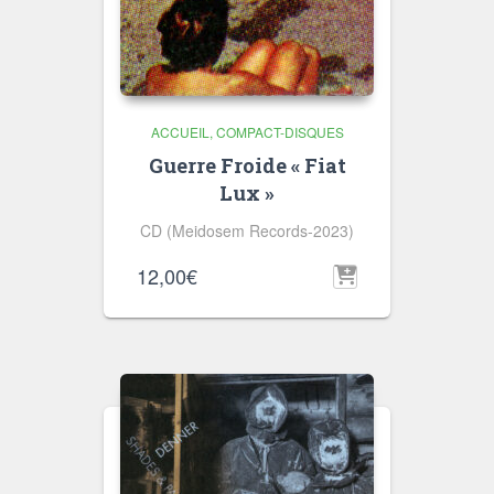
ACCUEIL
COMPACT-DISQUES
Guerre Froide « Fiat
Lux »
CD (Meidosem Records-2023)
12,00
€