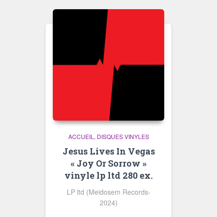
ACCUEIL
DISQUES VINYLES
Jesus Lives In Vegas
« Joy Or Sorrow »
vinyle lp ltd 280 ex.
LP ltd (Meidosem Records-
2024)