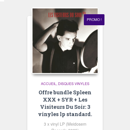
PROMO !
ACCUEIL
DISQUES VINYLES
Offre bundle Spleen
XXX + SYR + Les
Visiteurs Du Soir: 3
vinyles lp standard.
3 x vinyl LP (Meidosem