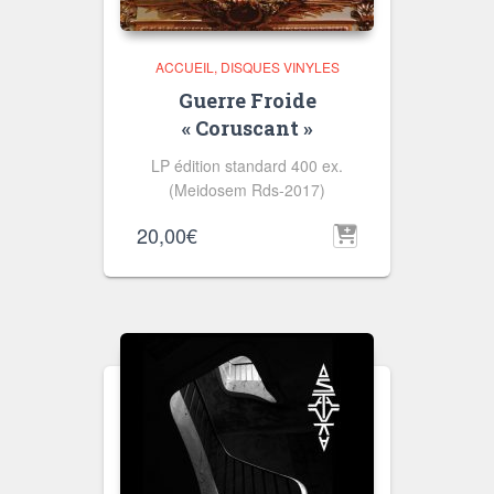
ACCUEIL
DISQUES VINYLES
Guerre Froide
« Coruscant »
LP édition standard 400 ex.
(Meidosem Rds-2017)
20,00
€