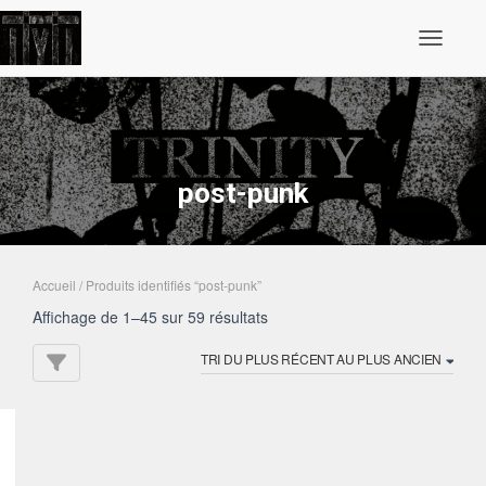
Ouvrir/fe
post-punk
Accueil
/ Produits identifiés “post-punk”
Trié
Affichage de 1–45 sur 59 résultats
du
plus
récent
au
plus
ancien