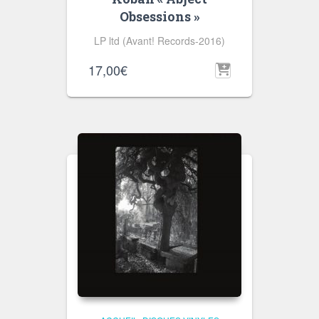
Obsessions »
LP ltd (Avant! Records-2016)
17,00
€