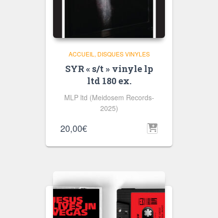
ACCUEIL
DISQUES VINYLES
SYR « s/t » vinyle lp
ltd 180 ex.
MLP ltd (Meidosem Records-
2025)
20,00
€