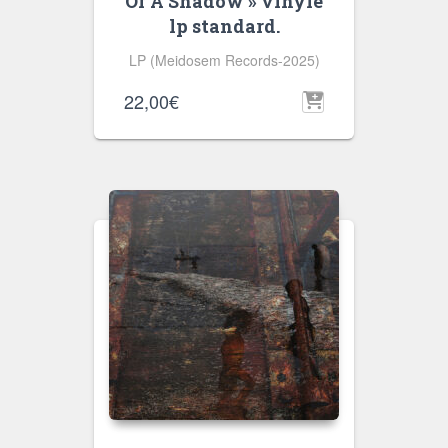
Of A Shadow » vinyle
lp standard.
LP (Meidosem Records-2025)
22,00
€