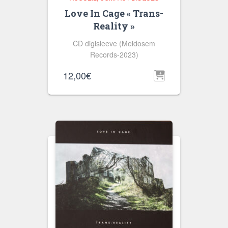
Love In Cage « Trans-
Reality »
CD digisleeve (Meidosem
Records-2023)
12,00
€