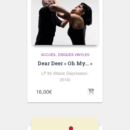
ACCUEIL
DISQUES VINYLES
Dear Deer « Oh My… »
LP ltd (Manic Depression-
2016)
16,00
€