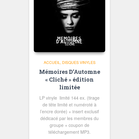
ACCUEIL
DISQUES VINYLES
Mémoires D’Automne
« Cliché » édition
limitée
LP vinyle limité 144 ex. (tirage
de tête limité et numéroté à
l’encre dorée) + insert exclusif
dédicacé par les membres du
groupe + coupon de
téléchargement MP3.