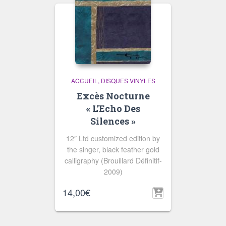
ACCUEIL
DISQUES VINYLES
Excès Nocturne
« L’Echo Des
Silences »
12″ Ltd customized edition by
the singer, black feather gold
calligraphy (Brouillard Définitif-
2009)
14,00
€