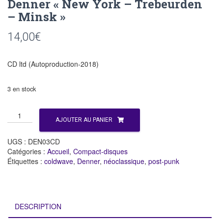
Denner « New York – Trebeurden
– Minsk »
14,00
€
CD ltd (Autoproduction-2018)
3 en stock
quantité
AJOUTER AU PANIER
de
Denner
UGS :
DEN03CD
"New
Catégories :
Accueil
,
Compact-disques
York
Étiquettes :
coldwave
,
Denner
,
néoclassique
,
post-punk
-
Trebeurden
-
Minsk"
DESCRIPTION