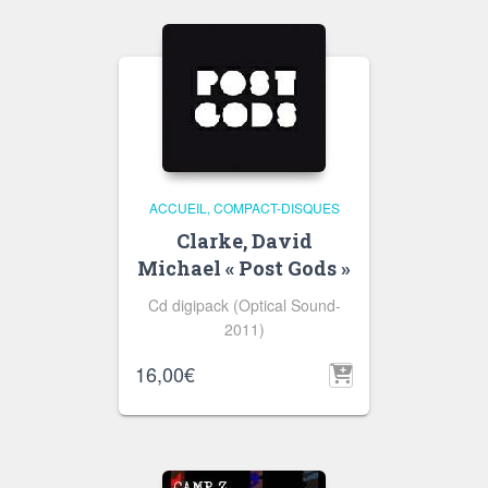
ACCUEIL
COMPACT-DISQUES
Clarke, David
Michael « Post Gods »
Cd digipack (Optical Sound-
2011)
16,00
€