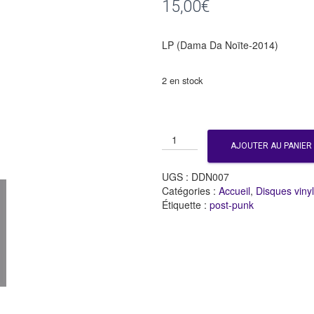
15,00
€
LP (Dama Da Noïte-2014)
2 en stock
quantité
AJOUTER AU PANIER
de
Gattopardo
UGS :
DDN007
"Gattopardo"
Catégories :
Accueil
,
Disques viny
Étiquette :
post-punk