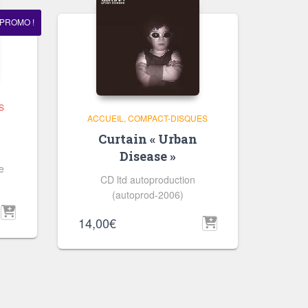
PROMO !
S
ACCUEIL
COMPACT-DISQUES
Curtain « Urban
Disease »
re
CD ltd autoproduction
(autoprod-2006)
14,00
€