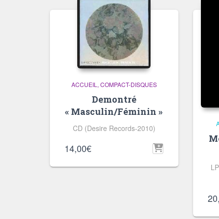
ACCUEIL
COMPACT-DISQUES
Demontré
« Masculin/Féminin »
CD (Desire Records-2010)
M
14,00
€
LP
20