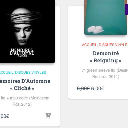
ACCUEIL
DISQUES VINYLE
Demontré
« Reigning »
7″ green sleeve ltd (Desi
ACCUEIL
DISQUES VINYLES
Records-2011)
émoires D’Automne
Le
Le
8,00
€
6,00
€
« Cliché »
prix
prix
 ltd + mp3 code (Meidosem
initial
actuel
Rds-2012)
était :
est :
8,00€.
6,00€.
,00
€