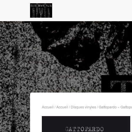
Accueil
/
Accueil
/
Disques vinyles
/ Gattopardo « Gattop