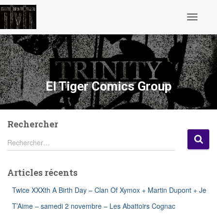
Ouvrir/fe
la
navigatio
El Tiger Comics Group
Rechercher
R
Rechercher…
e
c
h
Articles récents
e
r
Twice XXXth A Birth Day – Clan Of Xymox + Martin Dupont + Je
c
h
T’Aime – samedi 2 novembre – Les Abattoirs Cognac
e