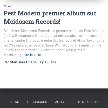
NEWS
Pest Modern premier album sur
Meidosem Records!
Bientôt sur Meidosem Records, le premier album de Pest Modern
(Joël & Emmanuelle Hubaut) projet oblique obsessionnel écho à
une rencontre improbable entre Jac Berrocal et Vince Taylor dans
les 70’s qui a aussi inspiré Nurse With Wound. Présenté comme
un objet sonore mixant Suicide et Brion Gysin (Dream
Machine…).
Lire la suite
Par
Stanislas Chapel
, il y a
8 ans
NEWS
CHRONIQUES
ARTICLES
TRINITY SHOP