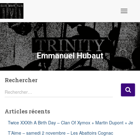
Ouvrir/fe
la
navigatio
Emmanuel Hubaut
Rechercher
R
Rechercher…
e
c
h
Articles récents
e
r
Twice XXXth A Birth Day – Clan Of Xymox + Martin Dupont + Je
c
h
T’Aime – samedi 2 novembre – Les Abattoirs Cognac
e