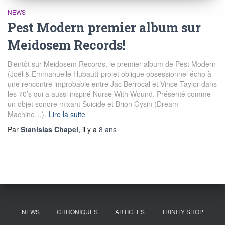
NEWS
Pest Modern premier album sur
Meidosem Records!
Bientôt sur Meidosem Records, le premier album de Pest Modern
(Joël & Emmanuelle Hubaut) projet oblique obsessionnel écho à
une rencontre improbable entre Jac Berrocal et Vince Taylor dans
les 70’s qui a aussi inspiré Nurse With Wound. Présenté comme
un objet sonore mixant Suicide et Brion Gysin (Dream
Machine…).
Lire la suite
Par
Stanislas Chapel
, il y a
8 ans
NEWS
CHRONIQUES
ARTICLES
TRINITY SHOP