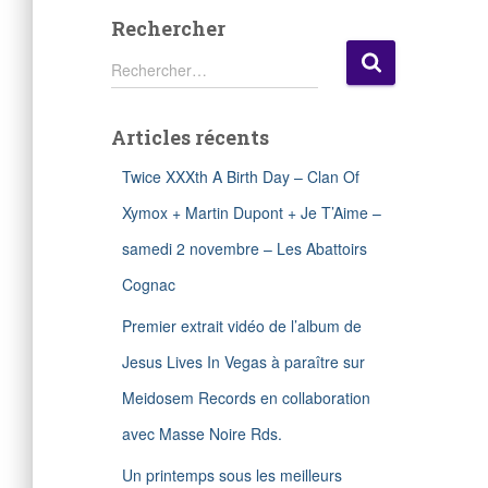
Rechercher
R
Rechercher…
e
c
h
Articles récents
e
r
Twice XXXth A Birth Day – Clan Of
c
h
Xymox + Martin Dupont + Je T’Aime –
e
samedi 2 novembre – Les Abattoirs
r
Cognac
:
Premier extrait vidéo de l’album de
Jesus Lives In Vegas à paraître sur
Meidosem Records en collaboration
avec Masse Noire Rds.
Un printemps sous les meilleurs