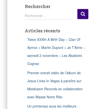
Rechercher
R
Rechercher…
e
c
h
Articles récents
e
r
Twice XXXth A Birth Day – Clan Of
c
h
Xymox + Martin Dupont + Je T’Aime –
e
samedi 2 novembre – Les Abattoirs
r
Cognac
:
Premier extrait vidéo de l’album de
Jesus Lives In Vegas à paraître sur
Meidosem Records en collaboration
avec Masse Noire Rds.
Un printemps sous les meilleurs