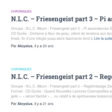
CHRONIQUES
N.L.C. – Friesengeist part 3 – Pi
Groupe : N.L.C. Album : Friesengeist part 3 – Pi ascendances D
CD Durée : Onirisme à fleur de peau, zébré de tensions aux lan
finale, fin d’une trilogie jusqu’alors fascinante tend à
Lire la suit
Par
Aloysius
, il y a
20 ans
CHRONIQUES
N.L.C. – Friesengeist part 2 – R
Groupe : N.L.C. Album : Friesengeist part 2 – Regelmässige Zer
Format : CD Durée : Quand Nouvelles Lectures Cosmopolites a dé
gelé », « alcool flambé »… ou relatif à de spiritueuses boissons
Par
Aloysius
, il y a
21 ans