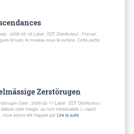
 ascendances
ate : 2008-02-18 Label : EDT Distributeur : Format :
gues ténues, le museau sous la surface. Cette partie
e
egelmässige Zerstörugen
störugen Date : 2008-02-17 Label : EDT Distributeur :
buté cette trilogie au nom intraduisible (« esprit
), nous avions été frappés par
Lire la suite