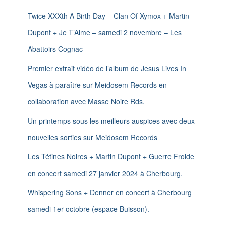
e
n
r
Twice XXXth A Birth Day – Clan Of Xymox + Martin
c
Dupont + Je T’Aime – samedi 2 novembre – Les
h
e
Abattoirs Cognac
r
Premier extrait vidéo de l’album de Jesus Lives In
:
Vegas à paraître sur Meidosem Records en
collaboration avec Masse Noire Rds.
Un printemps sous les meilleurs auspices avec deux
nouvelles sorties sur Meidosem Records
Les Tétines Noires + Martin Dupont + Guerre Froide
en concert samedi 27 janvier 2024 à Cherbourg.
Whispering Sons + Denner en concert à Cherbourg
samedi 1er octobre (espace Buisson).