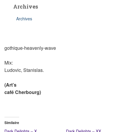
Archives
Archives
gothique-heavenly-wave
Mix:
Ludovic, Stanislas.
(Art’s
café Cherbourg)
Similaire
Dark Delights – X
Dark Delights – XX