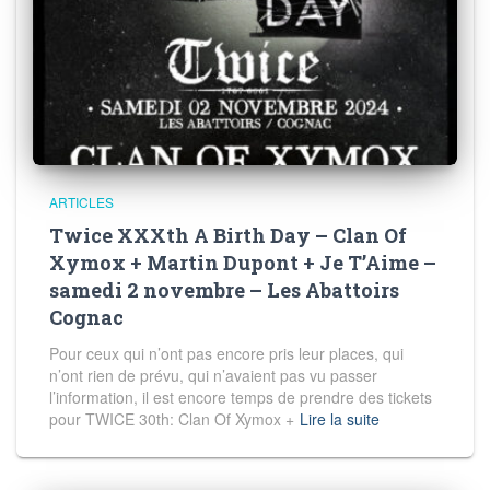
ARTICLES
Twice XXXth A Birth Day – Clan Of
Xymox + Martin Dupont + Je T’Aime –
samedi 2 novembre – Les Abattoirs
Cognac
Pour ceux qui n’ont pas encore pris leur places, qui
n’ont rien de prévu, qui n’avaient pas vu passer
l’information, il est encore temps de prendre des tickets
pour TWICE 30th: Clan Of Xymox +
Lire la suite