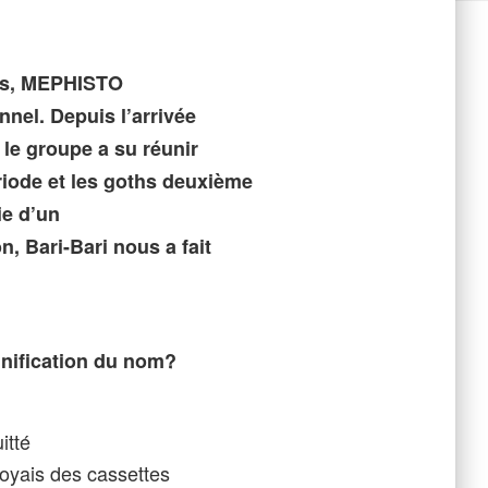
ées, MEPHISTO
nel. Depuis l’arrivée
 le groupe a su réunir
ode et les goths deuxième
ie d’un
, Bari-Bari nous a fait
gnification du nom?
itté
yais des cassettes