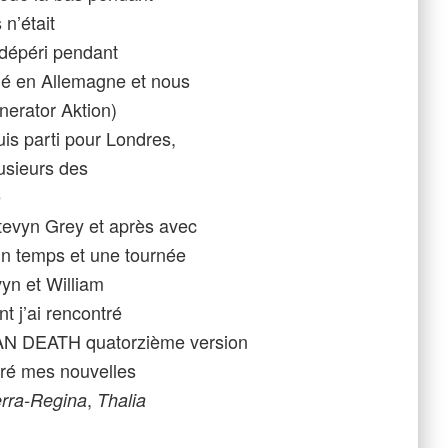
n’était
 dépéri pendant
né en Allemagne et nous
erator Aktion)
uis parti pour Londres,
lusieurs des
é
evyn Grey et après avec
ain temps et une tournée
yn et William
t j’ai rencontré
IAN DEATH quatorzième version
ré mes nouvelles
,
erra-Regina
Thalia