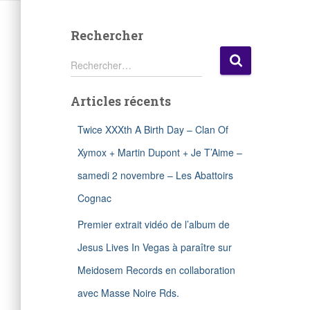
Rechercher
R
Rechercher…
e
c
Articles récents
h
e
r
Twice XXXth A Birth Day – Clan Of
c
Xymox + Martin Dupont + Je T’Aime –
h
e
samedi 2 novembre – Les Abattoirs
r
Cognac
:
Premier extrait vidéo de l’album de
Jesus Lives In Vegas à paraître sur
Meidosem Records en collaboration
avec Masse Noire Rds.