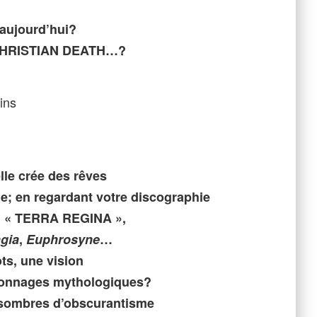
 aujourd’hui?
 CHRISTIAN DEATH…?
ins
lle crée des rêves
e; en regardant votre discographie
, « TERRA REGINA »,
gia
,
Euphrosyne
…
ts, une vision
sonnages mythologiques?
s sombres d’obscurantisme