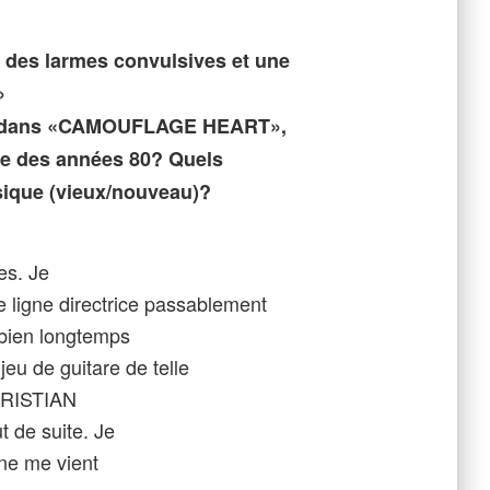
es larmes convulsives et une
»
alk dans «CAMOUFLAGE HEART»,
ve des années 80? Quels
sique (vieux/nouveau)?
es. Je
e ligne directrice passablement
a bien longtemps
u de guitare de telle
CHRISTIAN
t de suite. Je
 ne me vient