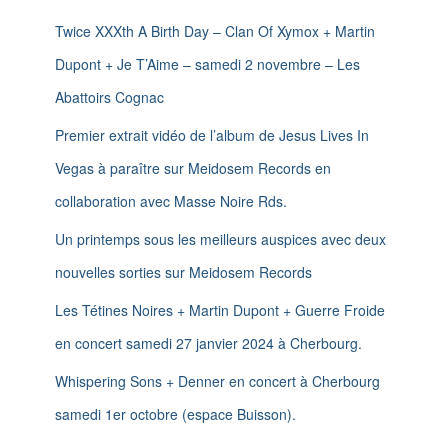
e
n
r
Twice XXXth A Birth Day – Clan Of Xymox + Martin
c
Dupont + Je T’Aime – samedi 2 novembre – Les
h
e
Abattoirs Cognac
r
Premier extrait vidéo de l’album de Jesus Lives In
:
Vegas à paraître sur Meidosem Records en
collaboration avec Masse Noire Rds.
Un printemps sous les meilleurs auspices avec deux
nouvelles sorties sur Meidosem Records
Les Tétines Noires + Martin Dupont + Guerre Froide
en concert samedi 27 janvier 2024 à Cherbourg.
Whispering Sons + Denner en concert à Cherbourg
samedi 1er octobre (espace Buisson).