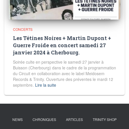
CONCERTS
Les Tétines Noires + Martin Dupont +
Guerre Froide en concert samedi 27
janvier 2024 à Cherbourg.
Soirée culte en perspective le samedi 27 janvier à
Buisson (Cherbourg) dans le cadre de la programmation
du Circuit en collaboration avec le label Meidosem
Records & Trinity. Ouverture des préventes le mardi 12
septembre.
Lire la suite
NEWS
CHRONIQUES
ARTICLES
TRINITY SHOP