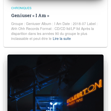
CHRONIQUES
Geniuser « I Am »
Groupe : Geniuser Album : I Am Date : 2018-07 Label :
Ahh Ohh Records Format : CD/CD ltd/LP ltd Après la
disparition dans les années 90 du groupe le plus
inclassable et peut-être le
Lire la suite