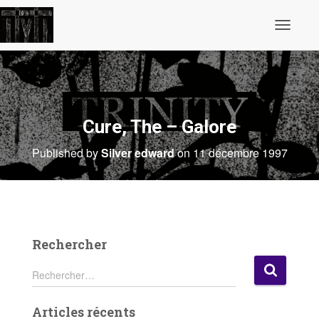
O
u
v
r
i
r
/
f
Cure, The – Galore
e
r
Published by
Silver edward
on
11 décembre 1997
m
e
r
l
a
n
a
v
Rechercher
i
g
R
Rechercher…
a
e
t
c
i
Articles récents
h
o