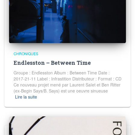
CHRONIQUES
Endlesston – Between Time
Groupe : Endlesston Album : Between Time Date :
2017-21-11 Label : Infrastition Distributeur : Format : CD
Ce nouveau projet mené par Laurent Saïet et Ben Ritter
(ex-Begin Says/B. Says) est une oeuvre sinueuse
Lire la suite