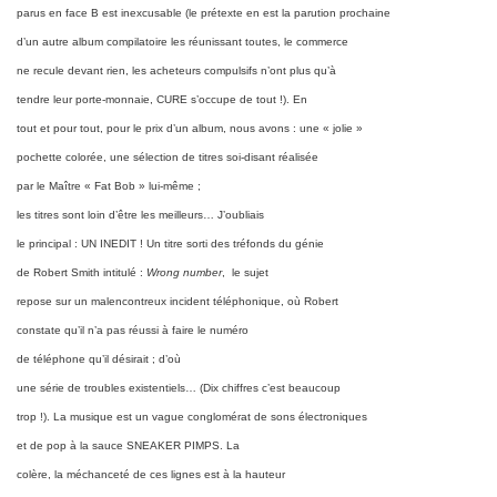
parus en face B est inexcusable (le prétexte en est la parution prochaine
d’un autre album compilatoire les réunissant toutes, le commerce
ne recule devant rien, les acheteurs compulsifs n’ont plus qu’à
tendre leur porte-monnaie, CURE s’occupe de tout !).
En
tout et pour tout, pour le prix d’un album, nous avons : une « jolie »
pochette colorée, une sélection de titres soi-disant réalisée
par le Maître « Fat Bob » lui-même ;
les titres sont loin d’être les meilleurs…
J’oubliais
le principal : UN INEDIT ! Un titre sorti des tréfonds du génie
de Robert Smith intitulé :
Wrong number
,
le sujet
repose sur un malencontreux incident téléphonique, où Robert
constate qu’il n’a pas réussi à faire le numéro
de téléphone qu’il désirait ; d’où
une série de troubles existentiels… (Dix chiffres c’est beaucoup
trop !). La musique est un vague conglomérat de sons électroniques
et de pop à la sauce SNEAKER PIMPS.
La
colère, la méchanceté de ces lignes est à la hauteur