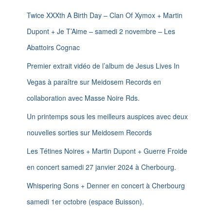
e
n
r
Twice XXXth A Birth Day – Clan Of Xymox + Martin
c
Dupont + Je T’Aime – samedi 2 novembre – Les
h
e
Abattoirs Cognac
r
Premier extrait vidéo de l’album de Jesus Lives In
:
Vegas à paraître sur Meidosem Records en
collaboration avec Masse Noire Rds.
Un printemps sous les meilleurs auspices avec deux
nouvelles sorties sur Meidosem Records
Les Tétines Noires + Martin Dupont + Guerre Froide
en concert samedi 27 janvier 2024 à Cherbourg.
Whispering Sons + Denner en concert à Cherbourg
samedi 1er octobre (espace Buisson).