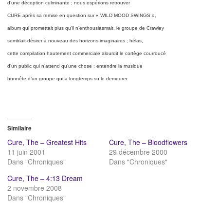
d’une déception culminante ; nous espérions retrouver
CURE après sa remise en question sur « WILD MOOD SWINGS »,
album qui promettait plus qu’il n’enthousiasmait, le groupe de Crawley
semblait désirer à nouveau des horizons imaginaires ; hélas,
cette compilation hautement commerciale alourdit le cortège courroucé
d’un public qui n’attend qu’une chose : entendre la musique
honnête d’un groupe qui a longtemps su le demeurer.
Similaire
Cure, The – Greatest Hits
Cure, The – Bloodflowers
11 juin 2001
29 décembre 2000
Dans "Chroniques"
Dans "Chroniques"
Cure, The – 4:13 Dream
2 novembre 2008
Dans "Chroniques"