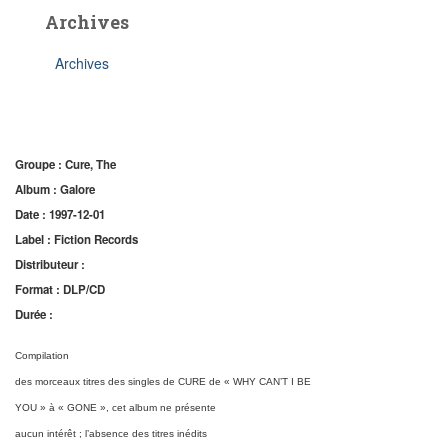
Archives
Archives
Groupe : Cure, The
Album : Galore
Date : 1997-12-01
Label : Fiction Records
Distributeur :
Format : DLP/CD
Durée :
Compilation
des morceaux titres des singles de CURE de « WHY CAN’T I BE
YOU » à « GONE », cet album ne présente
aucun intérêt ; l’absence des titres inédits