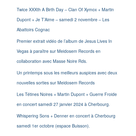
e
n
r
Twice XXXth A Birth Day – Clan Of Xymox + Martin
c
Dupont + Je T’Aime – samedi 2 novembre – Les
h
e
Abattoirs Cognac
r
Premier extrait vidéo de l’album de Jesus Lives In
:
Vegas à paraître sur Meidosem Records en
collaboration avec Masse Noire Rds.
Un printemps sous les meilleurs auspices avec deux
nouvelles sorties sur Meidosem Records
Les Tétines Noires + Martin Dupont + Guerre Froide
en concert samedi 27 janvier 2024 à Cherbourg.
Whispering Sons + Denner en concert à Cherbourg
samedi 1er octobre (espace Buisson).