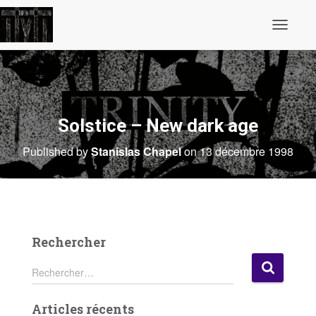
O
u
v
r
i
r
/
f
Solstice – New dark age
e
r
Published by
Stanislas Chapel
on
13 décembre 1998
m
e
r
l
a
n
a
v
Rechercher
i
g
R
Rechercher…
a
e
t
c
i
Articles récents
h
o