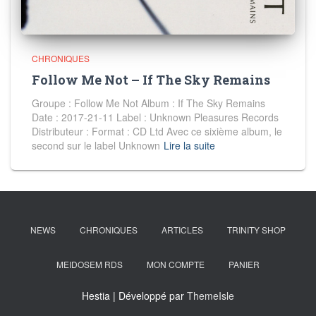
CHRONIQUES
Follow Me Not – If The Sky Remains
Groupe : Follow Me Not Album : If The Sky Remains
Date : 2017-21-11 Label : Unknown Pleasures Records
Distributeur : Format : CD Ltd Avec ce sixième album, le
second sur le label Unknown
Lire la suite
NEWS
CHRONIQUES
ARTICLES
TRINITY SHOP
MEIDOSEM RDS
MON COMPTE
PANIER
Hestia | Développé par
ThemeIsle