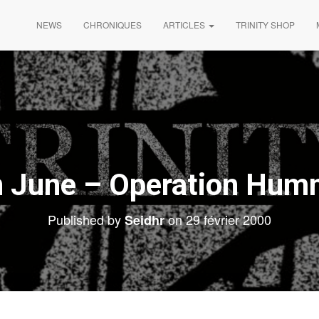
NEWS
CHRONIQUES
ARTICLES
TRINITY SHOP
n June – Operation Hum
Published by
on
29 février 2000
Seidhr