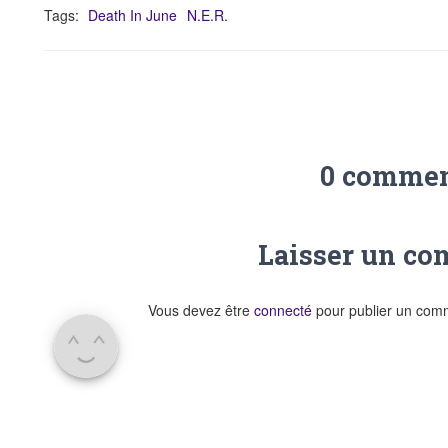
Tags:
Death In June
N.E.R.
0 commen
Laisser un c
Vous devez être
connecté
pour publier un com