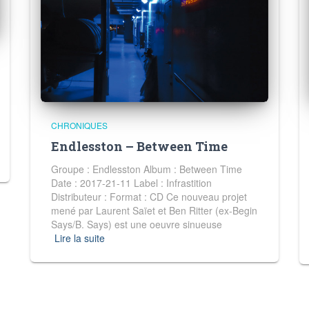
CHRONIQUES
Endlesston – Between Time
Groupe : Endlesston Album : Between Time
Date : 2017-21-11 Label : Infrastition
Distributeur : Format : CD Ce nouveau projet
mené par Laurent Saïet et Ben Ritter (ex-Begin
Says/B. Says) est une oeuvre sinueuse
Lire la suite