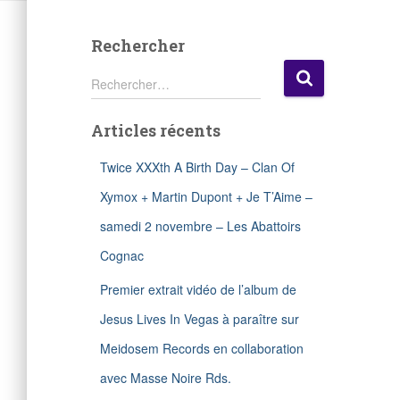
Rechercher
R
Rechercher…
e
c
Articles récents
h
e
r
Twice XXXth A Birth Day – Clan Of
c
Xymox + Martin Dupont + Je T’Aime –
h
e
samedi 2 novembre – Les Abattoirs
r
Cognac
:
Premier extrait vidéo de l’album de
Jesus Lives In Vegas à paraître sur
Meidosem Records en collaboration
avec Masse Noire Rds.