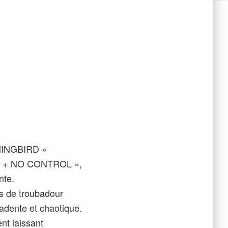
MMINGBIRD »
ARE + NO CONTROL »,
nte.
ts de troubadour
adente et chaotique.
nt laissant