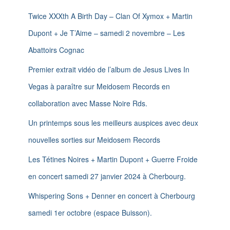
e
n
r
Twice XXXth A Birth Day – Clan Of Xymox + Martin
c
Dupont + Je T’Aime – samedi 2 novembre – Les
h
e
Abattoirs Cognac
r
Premier extrait vidéo de l’album de Jesus Lives In
:
Vegas à paraître sur Meidosem Records en
collaboration avec Masse Noire Rds.
Un printemps sous les meilleurs auspices avec deux
nouvelles sorties sur Meidosem Records
Les Tétines Noires + Martin Dupont + Guerre Froide
en concert samedi 27 janvier 2024 à Cherbourg.
Whispering Sons + Denner en concert à Cherbourg
samedi 1er octobre (espace Buisson).