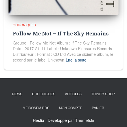
CHRONIQUES
Follow Me Not – If The Sky Remains
Groupe : Follow Me Not Album : If The Sky Remains
Date : 2017-21-11 Label : Unknown Pleasures Records
Distributeur : Format : CD Ltd Avec ce sixième album, le
second sur le label Unknown
Lire la suite
NEWS
CHRONIQUES
ARTICLES
TRINITY SHOP
MEIDOSEM RDS
MON COMPTE
PANIER
Hestia | Développé par
ThemeIsle