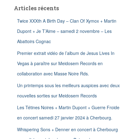
c
n
Articles récents
h
e
r
Twice XXXth A Birth Day – Clan Of Xymox + Martin
c
Dupont + Je T’Aime – samedi 2 novembre – Les
h
e
Abattoirs Cognac
r
Premier extrait vidéo de l’album de Jesus Lives In
:
Vegas à paraître sur Meidosem Records en
collaboration avec Masse Noire Rds.
Un printemps sous les meilleurs auspices avec deux
nouvelles sorties sur Meidosem Records
Les Tétines Noires + Martin Dupont + Guerre Froide
en concert samedi 27 janvier 2024 à Cherbourg.
Whispering Sons + Denner en concert à Cherbourg