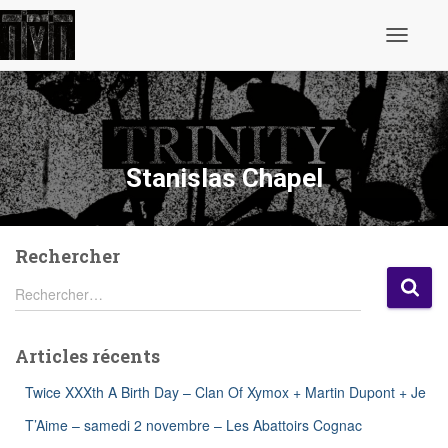
Ouvrir/fe
la
navigatio
Stanislas Chapel
Rechercher
R
Rechercher…
e
c
h
Articles récents
e
r
Twice XXXth A Birth Day – Clan Of Xymox + Martin Dupont + Je
c
h
T’Aime – samedi 2 novembre – Les Abattoirs Cognac
e